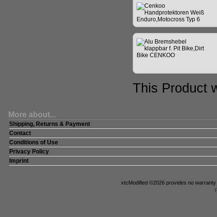
This Product 
More about...
Shipping, Returns & Payment
Contact
Conditions of Use
Privacy Policy
Imprint
xtcModified
©2026 provides no warranty a
P