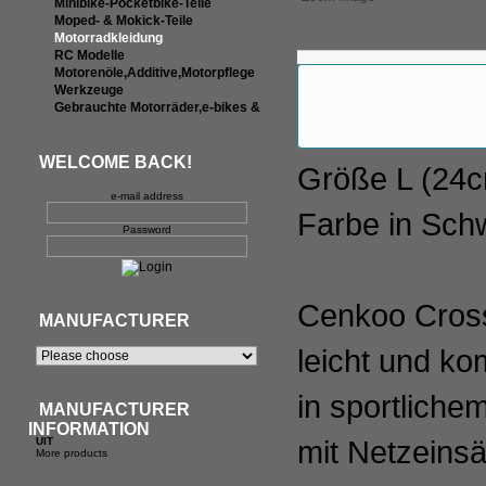
Minibike-Pocketbike-Teile
Moped- & Mokick-Teile
Motorradkleidung
RC Modelle
Motorenöle,Additive,Motorpflege
Werkzeuge
Gebrauchte Motorräder,e-bikes &
WELCOME BACK!
Größe L (24
e-mail address
Farbe in Sch
Password
Cenkoo Cross
MANUFACTURER
leicht und ko
in sportliche
MANUFACTURER
INFORMATION
mit Netzeinsä
UIT
More products