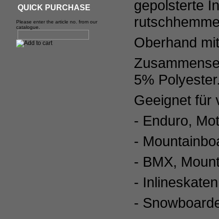
gepolsterte 
QUICK PURCHASE
rutschhemmen
Please enter the article no. from our
catalogue.
Oberhand mit
Zusammensetz
5% Polyester
Geeignet für 
- Enduro, Mo
- Mountainboa
- BMX, Mount
- Inlineskate
- Snowboarde