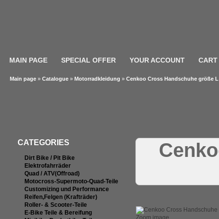
MAIN PAGE
SPECIAL OFFER
YOUR ACCOUNT
CART
Main page
»
Catalogue
»
Motorradkleidung
»
Cenkoo Cross Handschuhe größe L
CATEGORIES
Cenko
Dirt Bike / Pit Bike
Elektrofahrräder
Quad / ATV(Offroad)
Motocross-Supermoto-Quad-Teile
Customizing und Performance
Reifen,Felgen (Krafträder)
Roller- & Scooter-Teile
E-Bike Teile & Bereifung
Zoom image