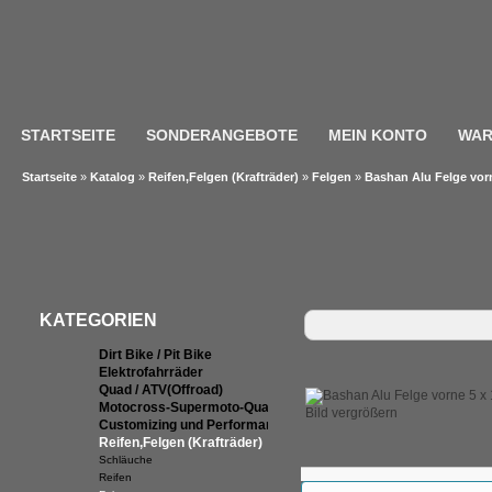
STARTSEITE
SONDERANGEBOTE
MEIN KONTO
WAR
Startseite
»
Katalog
»
Reifen,Felgen (Krafträder)
»
Felgen
»
Bashan Alu Felge vorn
KATEGORIEN
Dirt Bike / Pit Bike
Elektrofahrräder
Quad / ATV(Offroad)
Motocross-Supermoto-Quad-Teile
Bild vergrößern
Customizing und Performance
Reifen,Felgen (Krafträder)
Schläuche
Reifen