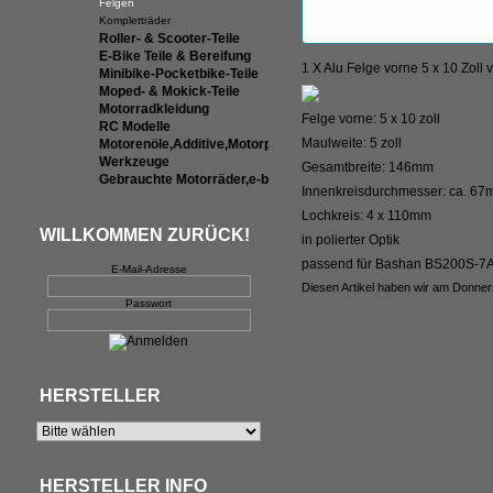
Felgen
Kompletträder
Roller- & Scooter-Teile
E-Bike Teile & Bereifung
1 X Alu Felge vorne 5 x 10 Zoll
Minibike-Pocketbike-Teile
Moped- & Mokick-Teile
Motorradkleidung
Felge vorne: 5 x 10 zoll
RC Modelle
Maulweite: 5 zoll
Motorenöle,Additive,Motorpflege
Werkzeuge
Gesamtbreite: 146mm
Gebrauchte Motorräder,e-bikes &
Innenkreisdurchmesser: ca. 6
Lochkreis: 4 x 110mm
WILLKOMMEN ZURÜCK!
in polierter Optik
passend für Bashan BS200S-7A 
E-Mail-Adresse
Diesen Artikel haben wir am Donne
Passwort
HERSTELLER
HERSTELLER INFO