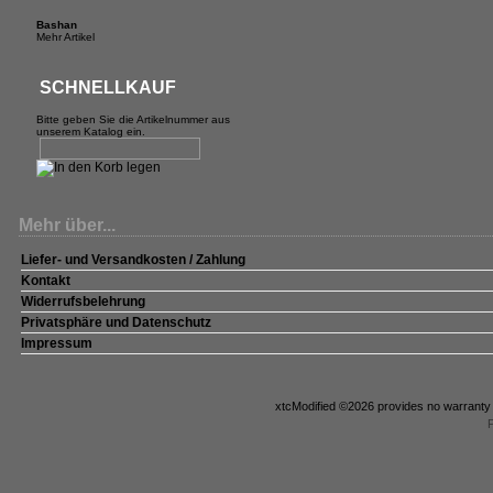
Bashan
Mehr Artikel
SCHNELLKAUF
Bitte geben Sie die Artikelnummer aus
unserem Katalog ein.
Mehr über...
Liefer- und Versandkosten / Zahlung
Kontakt
Widerrufsbelehrung
Privatsphäre und Datenschutz
Impressum
xtcModified
©2026 provides no warranty a
P