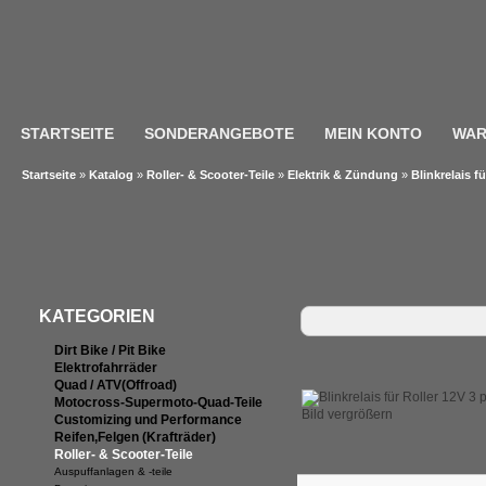
STARTSEITE
SONDERANGEBOTE
MEIN KONTO
WAR
Startseite
»
Katalog
»
Roller- & Scooter-Teile
»
Elektrik & Zündung
»
Blinkrelais f
KATEGORIEN
Dirt Bike / Pit Bike
Elektrofahrräder
Quad / ATV(Offroad)
Motocross-Supermoto-Quad-Teile
Bild vergrößern
Customizing und Performance
Reifen,Felgen (Krafträder)
Roller- & Scooter-Teile
Auspuffanlagen & -teile