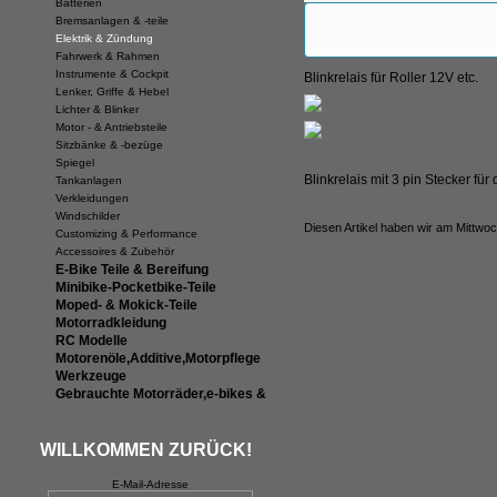
Batterien
Bremsanlagen & -teile
Elektrik & Zündung
Fahrwerk & Rahmen
Instrumente & Cockpit
Blinkrelais für Roller 12V etc.
Lenker, Griffe & Hebel
Lichter & Blinker
Motor - & Antriebsteile
Sitzbänke & -bezüge
Spiegel
Blinkrelais mit 3 pin Stecker fü
Tankanlagen
Verkleidungen
Windschilder
Diesen Artikel haben wir am Mittwo
Customizing & Performance
Accessoires & Zubehör
E-Bike Teile & Bereifung
Minibike-Pocketbike-Teile
Moped- & Mokick-Teile
Motorradkleidung
RC Modelle
Motorenöle,Additive,Motorpflege
Werkzeuge
Gebrauchte Motorräder,e-bikes &
WILLKOMMEN ZURÜCK!
E-Mail-Adresse