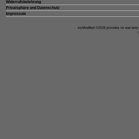
Widerrufsbelehrung
Privatsphäre und Datenschutz
Impressum
xtcModified
©2026 provides no warranty a
P