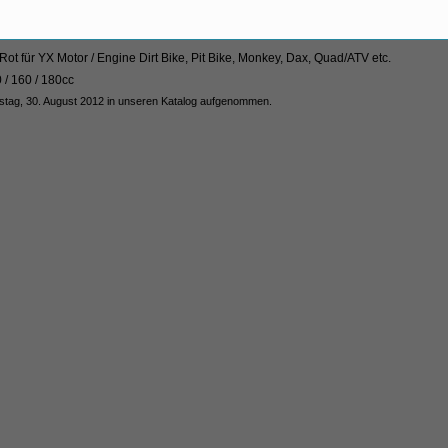
 für YX Motor / Engine Dirt Bike, Pit Bike, Monkey, Dax, Quad/ATV etc.
0 / 160 / 180cc
rstag, 30. August 2012 in unseren Katalog aufgenommen.