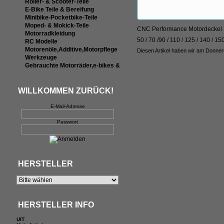
Roller- & Scooter-Teile
E-Bike Teile & Bereifung
Minibike-Pocketbike-Teile
Moped- & Mokick-Teile
CNC Performance Motordeckel Rot
Motorradkleidung
50 / 70 /90 / 110 / 125 / 140 / 15
RC Modelle
Motorenöle,Additive,Motorpflege
Diesen Artikel haben wir am Donne
Werkzeuge
Gebrauchte Motorräder,e-bikes &
WILLKOMMEN ZURÜCK!
E-Mail-Adresse
Passwort
HERSTELLER
HERSTELLER INFO
UIT