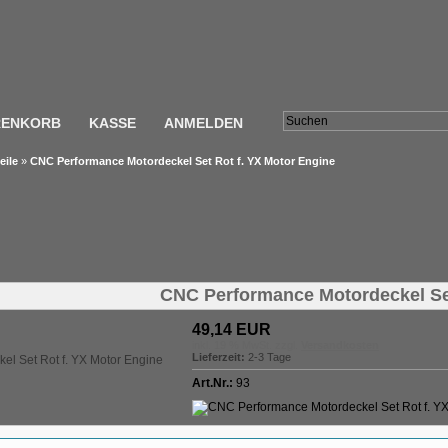
ENKORB
KASSE
ANMELDEN
eile
»
CNC Performance Motordeckel Set Rot f. YX Motor Engine
CNC Performance Motordeckel Set
49,14 EUR
inkl. 19 % MwSt. zzgl.
Versandkosten
Lieferzeit:
2-3 Tage
Art.Nr.:
93