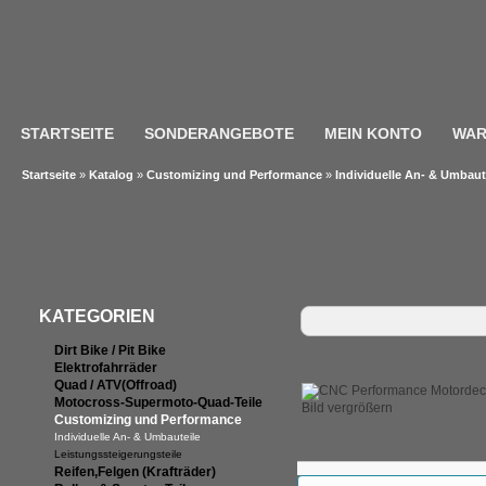
STARTSEITE
SONDERANGEBOTE
MEIN KONTO
WAR
Startseite
»
Katalog
»
Customizing und Performance
»
Individuelle An- & Umbaut
KATEGORIEN
Dirt Bike / Pit Bike
Elektrofahrräder
Quad / ATV(Offroad)
Motocross-Supermoto-Quad-Teile
Bild vergrößern
Customizing und Performance
Individuelle An- & Umbauteile
Leistungssteigerungsteile
Reifen,Felgen (Krafträder)