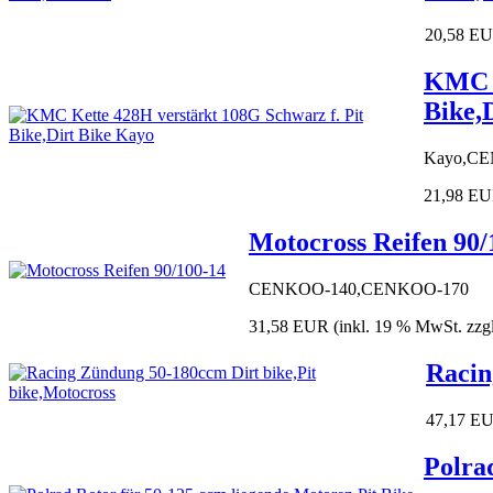
20,58 E
KMC K
Bike,
Kayo,CE
21,98 E
Motocross Reifen 90/1
CENKOO-140,CENKOO-170
31,58 EUR
(inkl. 19 % MwSt. zzg
Racin
47,17 E
Polra